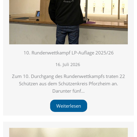
10. Rundenwettkampf LP-Auflage 2025/26
16. Juli 2026
Zum 10. Durchgang des Rundenwettkampfs traten 22
Schützen aus dem Schützenkreis Pforzheim an.
Darunter fünf…
Weiterlesen