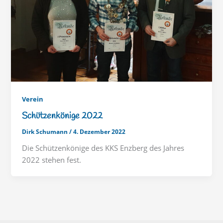
Verein
Schützenkönige 2022
Dirk Schumann
/
4. Dezember 2022
Die Schützenkönige des KKS Enzberg des Jahres
2022 stehen fest.