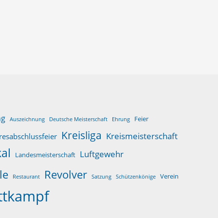
ng
Feier
Auszeichnung
Deutsche Meisterschaft
Ehrung
Kreisliga
Kreismeisterschaft
resabschlussfeier
al
Luftgewehr
Landesmeisterschaft
le
Revolver
Verein
Restaurant
Satzung
Schützenkönige
ttkampf