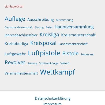
Schlagwörter
Auflage
Ausschreibung
Auszeichnung
Hauptversammlung
Feier
Deutsche Meisterschaft
Ehrung
Kreisliga
Kreismeisterschaft
Jahresabschlussfeier
Kreispokal
Kreisoberliga
Landesmeisterschaft
Luftpistole
Pistole
Luftgewehr
Restaurant
Revolver
Verein
Satzung
Schützenkönige
Wettkampf
Vereinsmeisterschaft
Datenschutzerklärung
Impressum