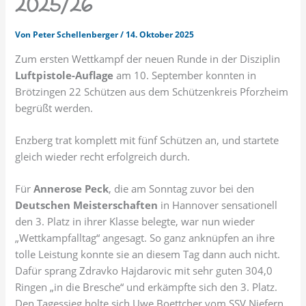
2025/26
Von
Peter Schellenberger
/
14. Oktober 2025
Zum ersten Wettkampf der neuen Runde in der Disziplin
Luftpistole-Auflage
am 10. September konnten in
Brötzingen 22 Schützen aus dem Schützenkreis Pforzheim
begrüßt werden.
Enzberg trat komplett mit fünf Schützen an, und startete
gleich wieder recht erfolgreich durch.
Für
Annerose Peck
, die am Sonntag zuvor bei den
Deutschen Meisterschaften
in Hannover sensationell
den 3. Platz in ihrer Klasse belegte, war nun wieder
„Wettkampfalltag“ angesagt. So ganz anknüpfen an ihre
tolle Leistung konnte sie an diesem Tag dann auch nicht.
Dafür sprang Zdravko Hajdarovic mit sehr guten 304,0
Ringen „in die Bresche“ und erkämpfte sich den 3. Platz.
Den Tagessieg holte sich Uwe Boettcher vom SSV Niefern,