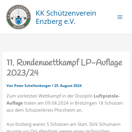
Zum
Inhalt
KK Schützenverein
springen
Enzberg e.V.
11. Rundenwettkampf LP-Auflage
2023/24
Von
Peter Schellenberger
/
25. August 2024
Zum vorletzten Wettkampf in der Disziplin
Luftpistole-
Auflage
traten am 09.08.2024 in Brötzingen 18 Schützen
aus dem Schützenkreis Pforzheim an.
Aus Enzberg waren 5 Schützen am Start. Dirk Schumann
musste vor Ort allerdings wegen eines technischen