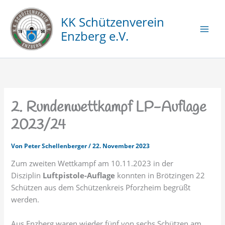
Zum
Inhalt
KK Schützenverein
springen
Enzberg e.V.
2. Rundenwettkampf LP-Auflage
2023/24
Von
Peter Schellenberger
/
22. November 2023
Zum zweiten Wettkampf am 10.11.2023 in der
Disziplin
Luftpistole-Auflage
konnten in Brötzingen 22
Schützen aus dem Schützenkreis Pforzheim begrüßt
werden.
Aus Enzberg waren wieder fünf von sechs Schützen am