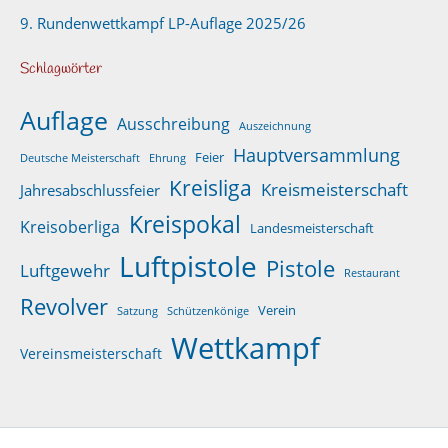
9. Rundenwettkampf LP-Auflage 2025/26
Schlagwörter
Auflage
Ausschreibung
Auszeichnung
Hauptversammlung
Feier
Deutsche Meisterschaft
Ehrung
Kreisliga
Kreismeisterschaft
Jahresabschlussfeier
Kreispokal
Kreisoberliga
Landesmeisterschaft
Luftpistole
Pistole
Luftgewehr
Restaurant
Revolver
Verein
Satzung
Schützenkönige
Wettkampf
Vereinsmeisterschaft