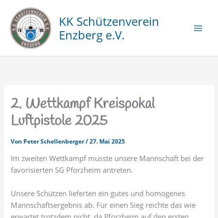
Zum
Inhalt
KK Schützenverein
springen
Enzberg e.V.
2. Wettkampf Kreispokal
Luftpistole 2025
Von
Peter Schellenberger
/
27. Mai 2025
Im zweiten Wettkampf musste unsere Mannschaft bei der
favorisierten SG Pforzheim antreten.
Unsere Schützen lieferten ein gutes und homogenes
Mannschaftsergebnis ab. Für einen Sieg reichte das wie
erwartet trotzdem nicht, da Pforzheim auf den ersten