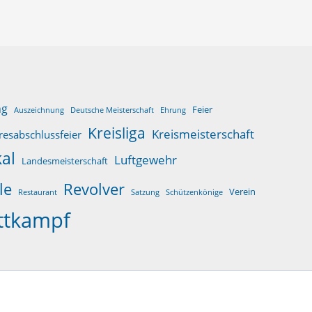
ng
Feier
Auszeichnung
Deutsche Meisterschaft
Ehrung
Kreisliga
Kreismeisterschaft
resabschlussfeier
al
Luftgewehr
Landesmeisterschaft
le
Revolver
Verein
Restaurant
Satzung
Schützenkönige
ttkampf