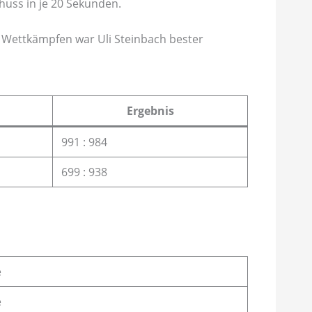
huss in je 20 Sekunden.
 Wettkämpfen war Uli Steinbach bester
Ergebnis
991 : 984
699 : 938
e
e