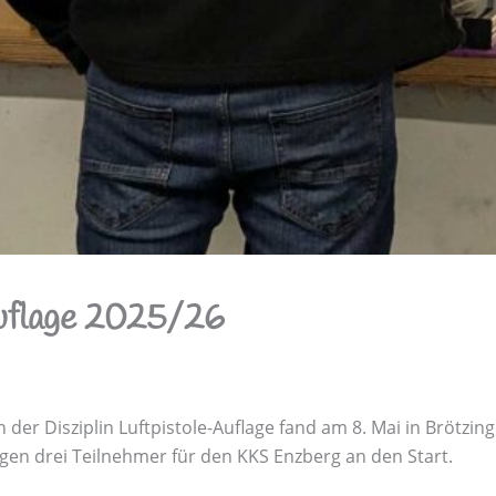
uflage 2025/26
er Disziplin Luftpistole-Auflage fand am 8. Mai in Brötzin
en drei Teilnehmer für den KKS Enzberg an den Start.