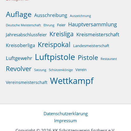
Auflage
Ausschreibung
Auszeichnung
Hauptversammlung
Feier
Deutsche Meisterschaft
Ehrung
Kreisliga
Kreismeisterschaft
Jahresabschlussfeier
Kreispokal
Kreisoberliga
Landesmeisterschaft
Luftpistole
Pistole
Luftgewehr
Restaurant
Revolver
Verein
Satzung
Schützenkönige
Wettkampf
Vereinsmeisterschaft
Datenschutzerklärung
Impressum
Copyright © 2026 KK Schützenverein Enzberg e.V.