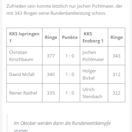
Zufrieden sein konnte letztlich nur Jochen Pichlmaier, der
mit 343 Ringen seine Rundenbestleistung schoss.
KKS Ispringen
KKS
Ringe
Punkte
Ringe
1
Enzberg 1
Christian
Jochen
377
1 : 0
343
Kirschbaum
Pichlmaier
Holger
David Mcfall
340
1 : 0
312
Bickel
Ulrich
Reiner Raithel
335
1 : 0
322
Steinbach
Im Oktober werden dann die Rundenwettkämpfe
starten.