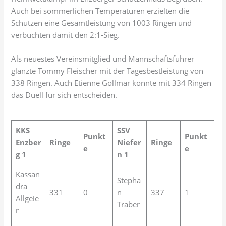
Auch bei sommerlichen Temperaturen erzielten die
Schützen eine Gesamtleistung von 1003 Ringen und
verbuchten damit den 2:1-Sieg.
Als neuestes Vereinsmitglied und Mannschaftsführer
glänzte Tommy Fleischer mit der Tagesbestleistung von
338 Ringen. Auch Etienne Gollmar konnte mit 334 Ringen
das Duell für sich entscheiden.
KKS
SSV
Punkt
Punkt
Enzber
Ringe
Niefer
Ringe
e
e
g 1
n 1
Kassan
Stepha
dra
331
0
n
337
1
Allgeie
Traber
r