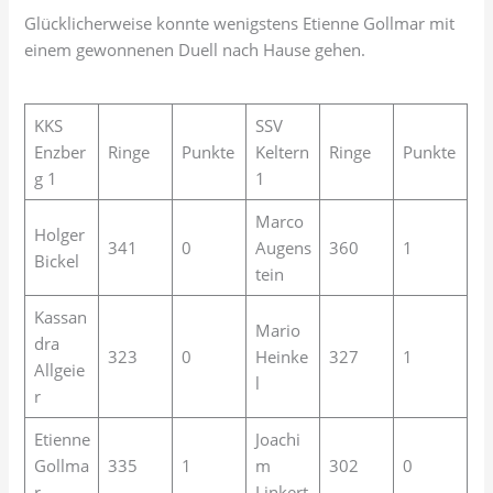
Glücklicherweise konnte wenigstens Etienne Gollmar mit
einem gewonnenen Duell nach Hause gehen.
KKS
SSV
Enzber
Ringe
Punkte
Keltern
Ringe
Punkte
g 1
1
Marco
Holger
341
0
Augens
360
1
Bickel
tein
Kassan
Mario
dra
323
0
Heinke
327
1
Allgeie
l
r
Etienne
Joachi
Gollma
335
1
m
302
0
r
Linkert