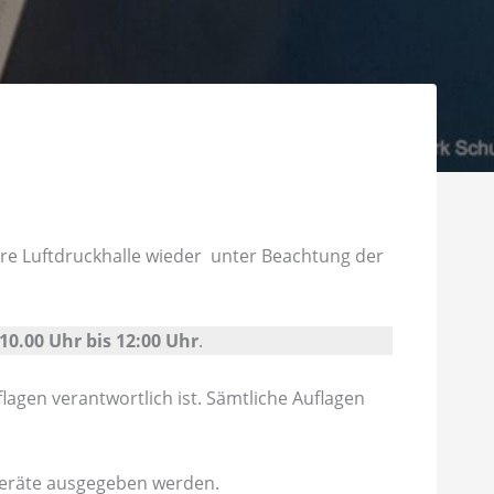
re Luftdruckhalle wieder unter Beachtung der
10.00 Uhr bis 12:00 Uhr
.
agen verantwortlich ist. Sämtliche Auflagen
tgeräte ausgegeben werden.