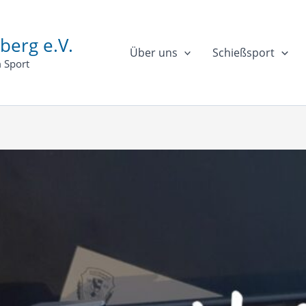
berg e.V.
Über uns
Schießsport
 Sport