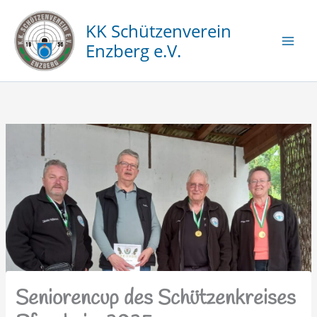
Zum
Inhalt
KK Schützenverein
springen
Enzberg e.V.
Seniorencup des Schützenkreises